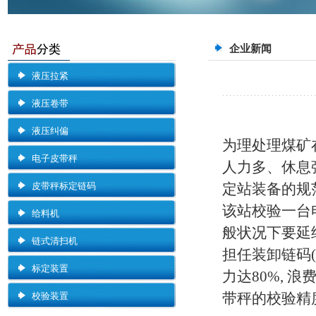
企业新闻
液压拉紧
液压卷带
液压纠偏
为理处理煤矿
电子皮带秤
人力多、休息
皮带秤标定链码
定站装备的规
该站校验一台电
给料机
般状况下要延
链式清扫机
担任装卸链码( 
标定装置
力达80%, 浪
带秤的校验精度
校验装置